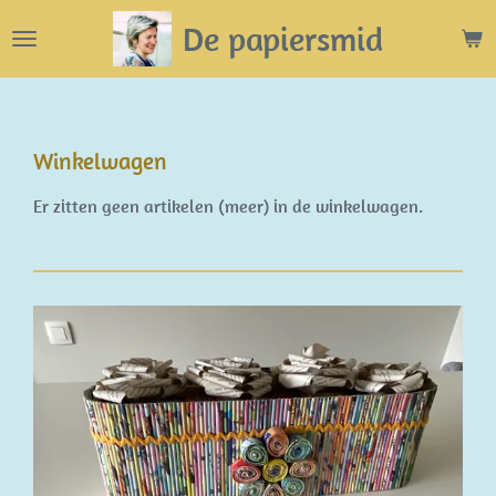
Ga
De papiersmid
direct
naar
de
hoofdinhoud
Winkelwagen
Er zitten geen artikelen (meer) in de winkelwagen.